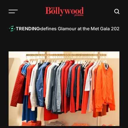
Skip
to
content
oyalty Redefines Glamour at the Met Gala 2025
Kareena Ka
TRENDING