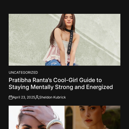
UNCATEGORIZED
POSTED
Pratibha Ranta’s Cool-Girl Guide to
IN
Staying Mentally Strong and Energized
April 23, 2025
Sheldon Kubrick
on
Posted
by