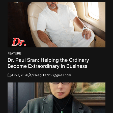
by
FEATURE
POSTED
Dr. Paul Sran: Helping the Ordinary
IN
Become Extraordinary in Business
July 1, 2026
nrseagulls7256@gmail.com
on
Posted
by