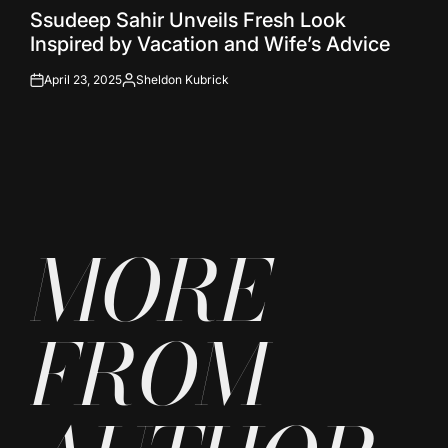
POSTED
Ssudeep Sahir Unveils Fresh Look
IN
Inspired by Vacation and Wife’s Advice
April 23, 2025
Sheldon Kubrick
on
Posted
by
MORE
FROM