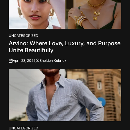
UNCATEGORIZED
POSTED
Arvino: Where Love, Luxury, and Purpose
IN
Unite Beautifully
April 23, 2025
Sheldon Kubrick
on
Posted
by
UNCATEGORIZED