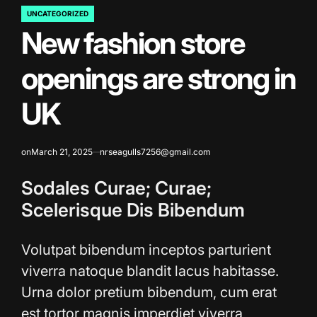
UNCATEGORIZED
POSTED
New fashion store
IN
openings are strong in
UK
on
March 21, 2025
nrseagulls7256@gmail.com
Sodales Curae; Curae;
Scelerisque Dis Bibendum
Volutpat bibendum inceptos parturient
viverra natoque blandit lacus habitasse.
Urna dolor pretium bibendum, cum erat
est tortor magnis imperdiet viverra