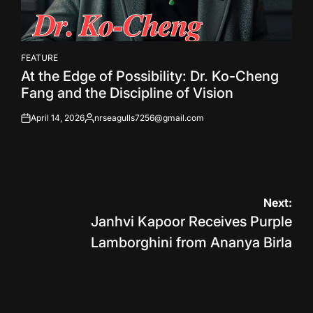
FEATURE
POSTED
At the Edge of Possibility: Dr. Ko-Cheng
IN
Fang and the Discipline of Vision
April 14, 2026
nrseagulls7256@gmail.com
on
Posted
by
Post
Next:
Janhvi Kapoor Receives Purple
navigation
Lamborghini from Ananya Birla