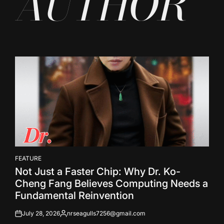
AUTHOR
FEATURE
POSTED
Not Just a Faster Chip: Why Dr. Ko-
IN
Cheng Fang Believes Computing Needs a
Fundamental Reinvention
July 28, 2026
nrseagulls7256@gmail.com
on
Posted