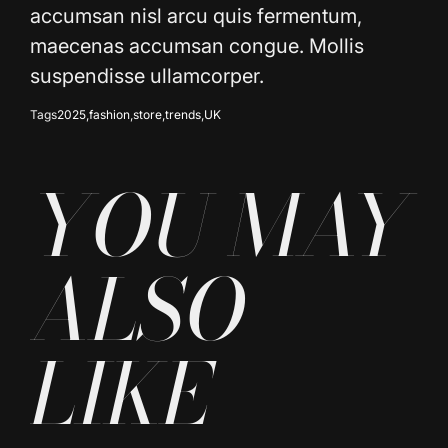
accumsan nisl arcu quis fermentum,
maecenas accumsan congue. Mollis
suspendisse ullamcorper.
Tags
2025
,
fashion
,
store
,
trends
,
UK
YOU MAY
ALSO
LIKE